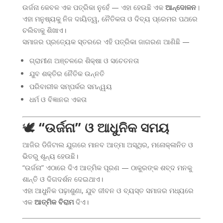
ଉର୍ଜନା କେବଳ ଏକ ପତ୍ରିକା ନୁହେଁ — ଏହା ହେଉଛି ଏକ
ଆନ୍ଦୋଳନ
।
ଏହା ମନୁଷ୍ୟକୁ ନିଜ ଦାୟିତ୍ୱ, ନୈତିକତା ଓ ଦିବ୍ୟ ପ୍ରେମର ପଥରେ
ଚଲିବାକୁ ଶିଖାଏ।
ସମାଜର ପ୍ରତ୍ୟେକ ସ୍ତରରେ ଏହି ପତ୍ରିକା ଜାଗରଣ ଆଣିଛି —
ଗ୍ରାମୀଣ ଅଞ୍ଚଳରେ ଶିକ୍ଷା ଓ ସଚେତନତା
ଯୁବ ଶକ୍ତିର ନୈତିକ ଉନ୍ନତି
ପରିବାରୀକ ସମ୍ପର୍କର ସମନ୍ୱୟ
ଧର୍ମ ଓ ବିଜ୍ଞାନର ଏକତା
🕊️
“ଉର୍ଜନା” ଓ ଆଧୁନିକ ସମୟ
ଆଜିର ଡିଜିଟାଲ ଯୁଗରେ ମାନବ ଆତ୍ମା ଅସ୍ଥିର, ମନୋକ୍ଳାନିତ ଓ
ଭିତରୁ ଶୂନ୍ୟ ହେଉଛି।
“ଉର୍ଜନା” ଏଠାରେ ଦିଏ ଆତ୍ମିକ ପୂରଣ — ଠାକୁରଙ୍କ ଶବ୍ଦ ମନକୁ
ଶାନ୍ତି ଓ ଦିଗଦର୍ଶନ ଦେଇଥାଏ।
ଏହା ଆଧୁନିକ ପଢ଼ାଶୁଣା, ଯୁବ ଜୀବନ ଓ ବ୍ୟସ୍ତ ସମାଜର ମଧ୍ୟରେ
ଏକ
ଆତ୍ମିକ ବିରାମ
ଦିଏ।