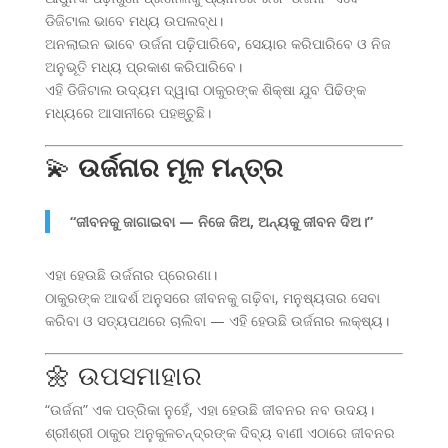
ଡିଜିଟାଲ ଭାବେ ମଧ୍ୟ ଉପଲବ୍ଧ।
ଅନଲାଇନ ଭାବେ ଉର୍ଜନା ପଢ଼ିପାରିବେ, ସେୟାର କରିପାରିବେ ଓ ନିଜ
ଅନୁଭୂତି ମଧ୍ୟ ପ୍ରକାଶ କରିପାରିବେ।
ଏହି ଡିଜିଟାଲ ଉଦ୍ୟମ ଦ୍ୱାରା ଠାକୁରଙ୍କ ଶିକ୍ଷା ଯୁବ ପିଢିଙ୍କ
ମଧ୍ୟରେ ଆସାନୀରେ ପହଞ୍ଚୁଛି।
💫
ଉର୍ଜନାର ମୂଳ ମନ୍ତ୍ର
“ଜୀବନକୁ ଜାଗାଇବା — ନିଜେ ଜିଅ, ଅନ୍ୟକୁ ଜୀବନ ଦିଅ।”
ଏହା ହେଉଛି ଉର୍ଜନାର ପ୍ରେରଣା।
ଠାକୁରଙ୍କ ଆଦର୍ଶ ଅନୁସରେ ଜୀବନକୁ ଗଢ଼ିବା, ମନୁଷ୍ୟତାର ସେବା
କରିବା ଓ ସତ୍ୟପଥରେ ଚାଲିବା — ଏହି ହେଉଛି ଉର୍ଜନାର ଲକ୍ଷ୍ୟ।
🌼 ଉପସମାହାର
“ଉର୍ଜନା” ଏକ ପତ୍ରିକା ନୁହେଁ, ଏହା ହେଉଛି ଜୀବନର ନବ ଉଦୟ।
ଶ୍ରୀଶ୍ରୀ ଠାକୁର ଅନୁକୁଳଚନ୍ଦ୍ରଙ୍କ ଦିବ୍ୟ ବାଣୀ ଏଠାରେ ଜୀବନର