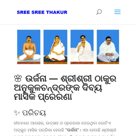
🌸
ଉର୍ଜନା — ଶ୍ରୀଶ୍ରୀ ଠାକୁର
ଅନୁକୁଳଚନ୍ଦ୍ରଙ୍କ ଦିବ୍ୟ
ମାସିକ ପ୍ରେରଣା
✨ ପରିଚୟ
ଜୀବନରେ ଆଲୋକ, ଉତ୍ସାହ ଓ ପ୍ରେରଣା ଦେଇଥିବା ଗୋଟିଏ
ଅଦ୍ଭୁତ ମାସିକ ପତ୍ରିକା ହେଉଛି
“ଉର୍ଜନା”
। ଏହା ହେଉଛି ଶ୍ରୀଶ୍ରୀ