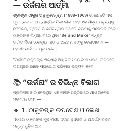
— ଉର୍ଜନାର ଆତ୍ମା
ଶ୍ରୀଶ୍ରୀ ଠାକୁର ଅନୁକୁଳଚନ୍ଦ୍ର (1888–1969)
ହେଉଛନ୍ତି ଏକ
ଯୁଗାନ୍ତକାରୀ ଆଧ୍ୟାତ୍ମିକ ଦିଗଦର୍ଶକ, ଯାହାଙ୍କ ଶିକ୍ଷା ମନୁଷ୍ୟକୁ
ନୈତିକତା, ପ୍ରେମ ଓ କର୍ମନିଷ୍ଠାର ପଥରେ ଚଲିବାକୁ ପ୍ରେରିତ କରେ।
ଠାକୁରଙ୍କ ଚିନ୍ତାଧାରାରେ ଥିବା “
Be and Make
” ମନ୍ତ୍ର —
ଅର୍ଥାତ୍ ନିଜେ ଉତ୍କୃଷ୍ଟ ହୁଅ ଓ ଅନ୍ୟମାନଙ୍କୁ ତେଣ୍ଡାଇବା —
ହେଉଛି ଉର୍ଜନାର ମୂଳ ଦର୍ଶନ।
“ଉର୍ଜନା” ଠାକୁରଙ୍କ ଶିକ୍ଷାକୁ ଆଧୁନିକ ସମୟର ସାଧାରଣ ଜୀବନରେ
ଉପଯୁକ୍ତ ଭାବେ ପ୍ରୟୋଗ କରିବାର ଉଦ୍ୟମ କରେ।
📚
“ଉର୍ଜନା” ର ବିଭିନ୍ନ ବିଭାଗ
ପ୍ରତିମାସ ଜାରି ହେଉଥିବା ଏହି ମାସିକ ପତ୍ରିକାରେ ଥାଏ ଅନେକ
ମନୋହର ଅଂଶ —
🔹 1. ଠାକୁରଙ୍କ ଉପଦେଶ ଓ ଲେଖା
ଏଠାରେ ଠାକୁରଙ୍କ ମୂଳ ବାଣୀ, ସତ୍ୟାନୁସରଣ ଓ ଆଦର୍ଶଜୀବନର
ମନ୍ତ୍ରଗୁଡ଼ିକ ଥାଏ।