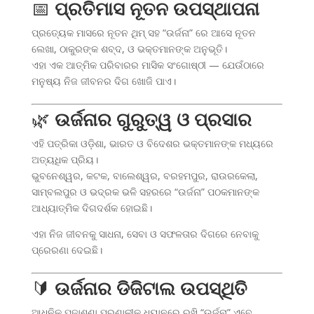
📅
ପ୍ରତିମାସ ନୂତନ ଉପସ୍ଥାପନା
ପ୍ରତ୍ୟେକ ମାସରେ ନୂତନ ଥିମ୍ ସହ “ଉର୍ଜନା” ରେ ଆସେ ନୂତନ
ଲେଖା, ଠାକୁରଙ୍କ ଶବ୍ଦ, ଓ ଭକ୍ତମାନଙ୍କ ଅନୁଭୂତି।
ଏହା ଏକ ଆତ୍ମିକ ପରିବାରର ମାସିକ ସଂଗୋଷ୍ଠୀ — ଯେଉଁଠାରେ
ମନୁଷ୍ୟ ନିଜ ଜୀବନର ଦିଗ ଖୋଜି ପାଏ।
🌿
ଉର୍ଜନାର ଗୁରୁତ୍ୱ ଓ ପ୍ରସାର
ଏହି ପତ୍ରିକା ଓଡ଼ିଶା, ଭାରତ ଓ ବିଦେଶର ଭକ୍ତମାନଙ୍କ ମଧ୍ୟରେ
ଅତ୍ୟଧିକ ପ୍ରିୟ।
ଭୁବନେଶ୍ୱର, କଟକ, ବାଲେଶ୍ୱର, ବରହମପୁର, ରାଉରକେଲା,
ସାମ୍ବଲପୁର ଓ ଭଦ୍ରକ ଭଳି ସହରରେ “ଉର୍ଜନା” ପଠକମାନଙ୍କ
ଆଧ୍ୟାତ୍ମିକ ଦିଗଦର୍ଶକ ହୋଇଛି।
ଏହା ନିଜ ଜୀବନକୁ ସାଧନା, ସେବା ଓ ସଫଳତାର ଦିଗରେ ନେବାକୁ
ପ୍ରେରଣା ଦେଇଛି।
🔰
ଉର୍ଜନାର ଡିଜିଟାଲ ଉପସ୍ଥିତି
ଆଧୁନିକ ପଢ଼ାଶୁଣା ପ୍ରଣାଳୀକୁ ଧ୍ୟାନରେ ରଖି “ଉର୍ଜନା” ଏବେ