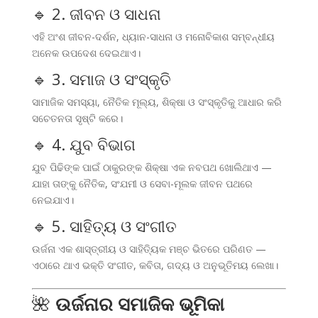
🔹 2. ଜୀବନ ଓ ସାଧନା
ଏହି ଅଂଶ ଜୀବନ-ଦର୍ଶନ, ଧ୍ୟାନ-ସାଧନା ଓ ମନୋବିକାଶ ସମ୍ବନ୍ଧୀୟ
ଅନେକ ଉପଦେଶ ଦେଇଥାଏ।
🔹 3. ସମାଜ ଓ ସଂସ୍କୃତି
ସାମାଜିକ ସମସ୍ୟା, ନୈତିକ ମୂଲ୍ୟ, ଶିକ୍ଷା ଓ ସଂସ୍କୃତିକୁ ଆଧାର କରି
ସଚେତନତା ସୃଷ୍ଟି କରେ।
🔹 4. ଯୁବ ବିଭାଗ
ଯୁବ ପିଢିଙ୍କ ପାଇଁ ଠାକୁରଙ୍କ ଶିକ୍ଷା ଏକ ନବପଥ ଖୋଲିଥାଏ —
ଯାହା ତାଙ୍କୁ ନୈତିକ, ସଂଯମୀ ଓ ସେବା-ମୂଲକ ଜୀବନ ପଥରେ
ନେଇଯାଏ।
🔹 5. ସାହିତ୍ୟ ଓ ସଂଗୀତ
ଉର୍ଜନା ଏକ ଶାସ୍ତ୍ରୀୟ ଓ ସାହିତ୍ୟିକ ମଞ୍ଚ ଭିତରେ ପରିଣତ —
ଏଠାରେ ଥାଏ ଭକ୍ତି ସଂଗୀତ, କବିତା, ଗଦ୍ୟ ଓ ଅନୁଭୂତିମୟ ଲେଖା।
🌺
ଉର୍ଜନାର ସମାଜିକ ଭୂମିକା