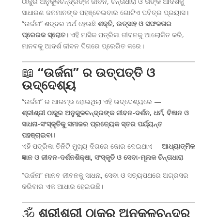
ଠାକୁର ଅନୁକୁଳଚନ୍ଦ୍ରଙ୍କ ଜୀବନ, ଚିନ୍ତାଧାରା ଓ ତାଙ୍କ ଆଦର୍ଶକୁ
ସାଧାରଣ ଜନମାନଙ୍କ ପହଞ୍ଚେଇବାର ଗୋଟିଏ ପବିତ୍ର ପ୍ରୟାସ।
“ଉର୍ଜନା” ଶବ୍ଦର ଅର୍ଥ ହେଉଛି
ଶକ୍ତି, ଉତ୍ସାହ ଓ ସଫଳତାର
ପ୍ରେରକ ସ୍ରୋତ
। ଏହି ମାସିକ ପତ୍ରିକା ଜୀବନକୁ ଆଲୋକିତ କରି,
ମାନବକୁ ଆଦର୍ଶ ଜୀବନ ଦିଗରେ ପ୍ରେରିତ କରେ।
📖
“ଉର୍ଜନା” ର ଉତ୍ପତ୍ତି ଓ
ଉଦ୍ଦେଶ୍ୟ
“ଉର୍ଜନା” ର ଆରମ୍ଭ ହୋଇଥିଲା ଏହି ଉଦ୍ଦେଶ୍ୟରେ —
ଶ୍ରୀଶ୍ରୀ ଠାକୁର ଅନୁକୁଳଚନ୍ଦ୍ରଙ୍କ ଜୀବନ-ଦର୍ଶନ, ଧର୍ମ, ବିଜ୍ଞାନ ଓ
ସାଧନା-ସଂସ୍କୃତିକୁ ସମାଜର ପ୍ରତ୍ୟେକ ସ୍ତର ପର୍ଯ୍ୟନ୍ତ
ପହଞ୍ଚାଇବା।
ଏହି ପତ୍ରିକା ତିନିଟି ମୁଖ୍ୟ ଦିଗରେ ଜୋର ଦେଇଥାଏ —
ଆଧ୍ୟାତ୍ମିକ
ଜ୍ଞାନ ଓ ଜୀବନ-ଦର୍ଶନ
ଶିକ୍ଷା, ସଂସ୍କୃତି ଓ ସେବା-ମୂଲକ ଚିନ୍ତାଧାରା
“ଉର୍ଜନା” ମାନବ ଜୀବନକୁ ସାଧନା, ସେବା ଓ ସତ୍ୟପଥରେ ଅଗ୍ରସର
କରିବାର ଏକ ଆଧାର ହେଇଉଛି।
🕉️
ଶ୍ରୀଶ୍ରୀ ଠାକୁର ଅନୁକୁଳଚନ୍ଦ୍ର